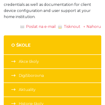
credentials as well as documentation for client
device configuration and user support at your
home institution.
Poslat na e-mail
Tisknout
↑ Nahoru
O ŠKOLE
Akce školy
DigiSborovna
Aktuality
Historie školy