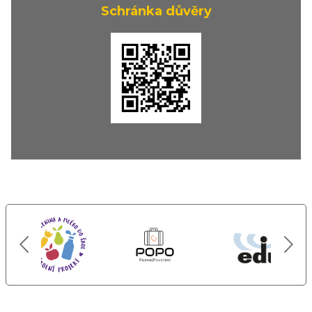
Schránka důvěry
předchozí
d