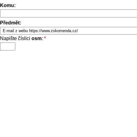
Komu:
Předmět:
Napište číslici
osm
:
*